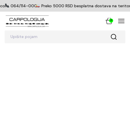
ticom
064/114-0005
Preko 5000 RSD besplatna dostava na teritorij
0
Upišite pojam