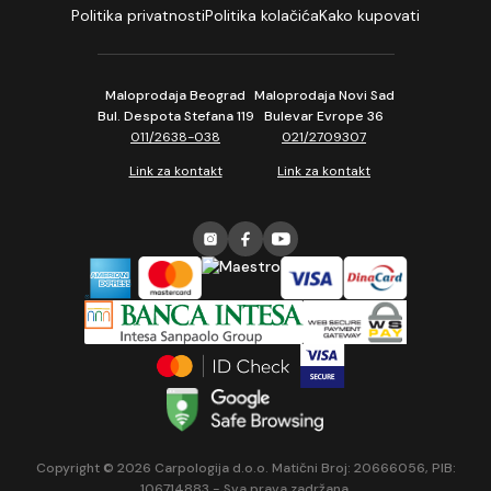
Politika privatnosti
Politika kolačića
Kako kupovati
Maloprodaja Beograd
Maloprodaja Novi Sad
Bul. Despota Stefana 119
Bulevar Evrope 36
011/2638-038
021/2709307
Link za kontakt
Link za kontakt
Copyright © 2026 Carpologija d.o.o. Matični Broj: 20666056, PIB:
106714883 - Sva prava zadržana.