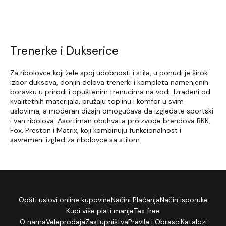
Trenerke i Dukserice
Za ribolovce koji žele spoj udobnosti i stila, u ponudi je širok
izbor duksova, donjih delova trenerki i kompleta namenjenih
boravku u prirodi i opuštenim trenucima na vodi. Izrađeni od
kvalitetnih materijala, pružaju toplinu i komfor u svim
uslovima, a moderan dizajn omogućava da izgledate sportski
i van ribolova. Asortiman obuhvata proizvode brendova BKK,
Fox, Preston i Matrix, koji kombinuju funkcionalnost i
savremeni izgled za ribolovce sa stilom.
Opšti uslovi online kupovine
Načini Plaćanja
Način isporuke
Kupi više plati manje
Tax free
O nama
Veleprodaja
Zastupništva
Pravila i Obrasci
Katalozi