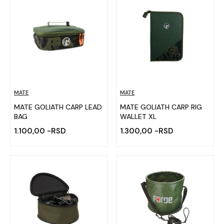
ribolova. -Praktičan dizajn sa više pregrada za savršenu
organizaciju. -Kvalitetni i izdržljivi materijali za dugotrajnu
upotrebu. -Modeli prilagođeni rekreativcima i
takmičarima. Brendova Mate,Fox, Avid, Mustad -
Carpologija vam nudi torbe koje kombinuju
funkcionalnost, izdržljivost i praktičnost – jer pravi
šaranski ribolov počinje dobro organizovanom opremom.
MATE
MATE
MATE GOLIATH CARP LEAD
MATE GOLIATH CARP RIG
BAG
WALLET XL
1.100,00 -RSD
1.300,00 -RSD