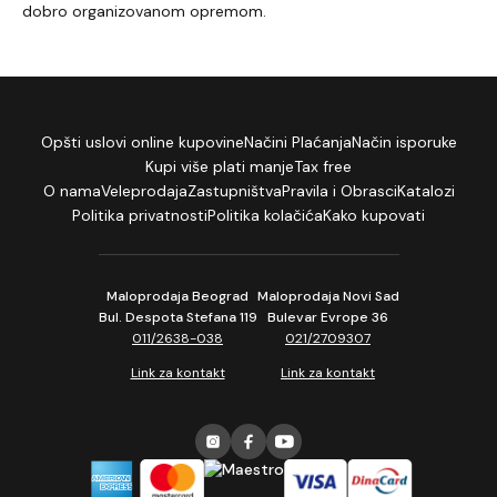
dobro organizovanom opremom.
Opšti uslovi online kupovine
Načini Plaćanja
Način isporuke
Kupi više plati manje
Tax free
O nama
Veleprodaja
Zastupništva
Pravila i Obrasci
Katalozi
Politika privatnosti
Politika kolačića
Kako kupovati
Maloprodaja Beograd
Maloprodaja Novi Sad
Bul. Despota Stefana 119
Bulevar Evrope 36
011/2638-038
021/2709307
Link za kontakt
Link za kontakt