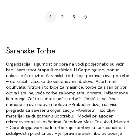
1
2
3
Šaranske Torbe
Organizacija i sigurnost pribora na vodi podjednako su važni
kao i sam izbor štapa ili mašinice. U Carpologijinoj ponudi
nalazi se širok izbor šaranskih torbi koje pokrivaju sve potrebe
– od kraćih izlazaka do višednevnih ribolova. Asortiman
obuhvata: futrole i torbice za mašinice, torbe za sitan pribor,
olova i špulne, veće torbe za kompletnu opremu i višednevne
kampanje. Zašto izabrati naše torbe? -Različite veličine i
namene za sve tipove ribolova. -Praktičan dizajn sa više
pregrada za savršenu organizaciju. -Kvalitetni i izdržljivi
materijali za dugotrajnu upotrebu. -Modeli prilagođeni
rekreativcima i takmičarima. Brendova Mate,Fox, Avid, Mustad
- Carpologija vam nudi torbe koje kombinuju funkcionalnost,
izdržljivost i praktičnost – jer pravi šaranski ribolov počinje