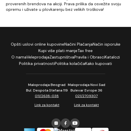
proverenih brendova na akciji. Prava prilika da osvežite svoju
opremu i uživate u plovkarenju bez velikih troškova!
Opšti uslovi online kupovine
Načini Plaćanja
Način isporuke
Kupi više plati manje
Tax free
O nama
Veleprodaja
Zastupništva
Pravila i Obrasci
Katalozi
Politika privatnosti
Politika kolačića
Kako kupovati
Maloprodaja Beograd
Maloprodaja Novi Sad
Bul. Despota Stefana 119
Bulevar Evrope 36
011/2638-038
021/2709307
Link za kontakt
Link za kontakt