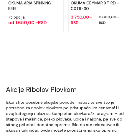
OKUMA ARIA SPINNING
OKUMA CEYMAR XT RD -
REEL
CXTR-30
3.750,00 -
+5 opcija
5.000,00 -
od
1.650,00 -RSD
RSD
RSD
Akcije Ribolov Plovkom
Iskoristite posebne akcijske ponude i nabavite sve što je
potrebno za ribolov plovkom po pristupačnijim cenama! U
ovoj kategoriji nalazi se kompletan plovkaroški program – od
štapova i mašinica, preko plovaka, udica i najlona, pa sve do
sitnog pribora i dodatne opreme. Bilo da ste rekreativac ili
iskusan takmičar, ovde možete pronaći vrhunsku opremu