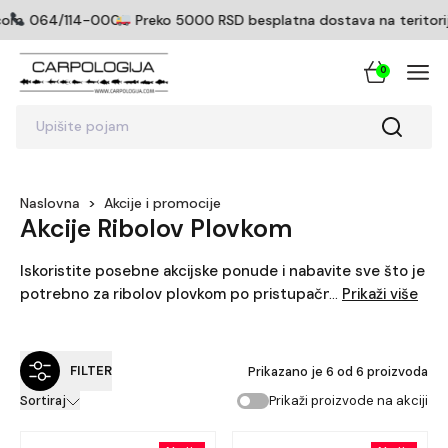
com
064/114-0005
Preko 5000 RSD besplatna dostava na teritoriji 
0
Upišite pojam
0
Naslovna
>
Akcije i promocije
Akcije Ribolov Plovkom
Iskoristite posebne akcijske ponude i nabavite sve što je
potrebno za ribolov plovkom po pristupačnijim cenama!
Prikaži više
...
U ovoj kategoriji nalazi se kompletan plovkaroški
program – od štapova i mašinica, preko plovaka, udica i
najlona, pa sve do sitnog pribora i dodatne opreme. Bilo
FILTER
Prikazano je
6
od
6
proizvoda
da ste rekreativac ili iskusan takmičar, ovde možete
Prikaži proizvode na akciji
Sortiraj
pronaći vrhunsku opremu proverenih brendova na akciji.
Prava prilika da osvežite svoju opremu i uživate u