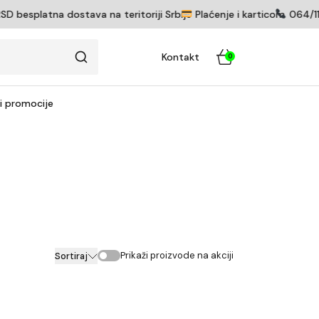
besplatna dostava na teritoriji Srbije
Plaćenje i karticom
064/11
Kontakt
0
 i promocije
Prikaži proizvode na akciji
Sortiraj