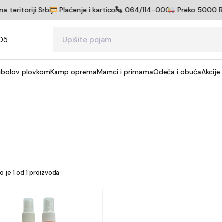
ritoriji Srbije
Plaćenje i karticom
064/114-0005
Preko 5000 RSD 
05
ibolov plovkom
Kamp oprema
Mamci i primama
Odeća i obuća
Akcije
o je
1
od
1
proizvoda