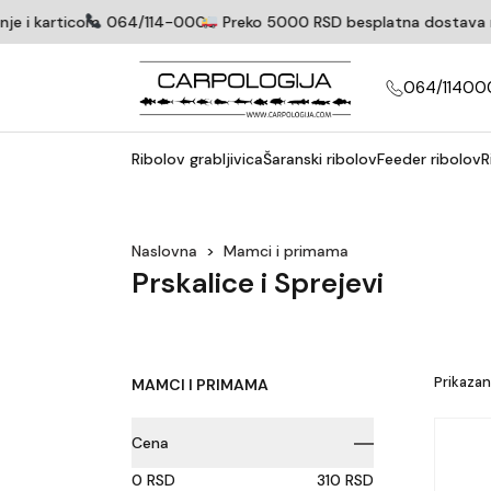
e i karticom
064/114-0005
Preko 5000 RSD besplatna dostava na te
064/11400
Ribolov grabljivica
Šaranski ribolov
Feeder ribolov
R
Naslovna
>
Mamci i primama
Prskalice i Sprejevi
Prikazan
MAMCI I PRIMAMA
Cena
0
310