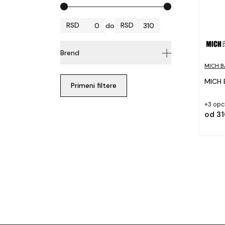
0
310
RSD
RSD
do
Brend
MICH B
MICH BAITS
1
Primeni filtere
+3 opc
od
31