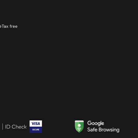
e
Tax free