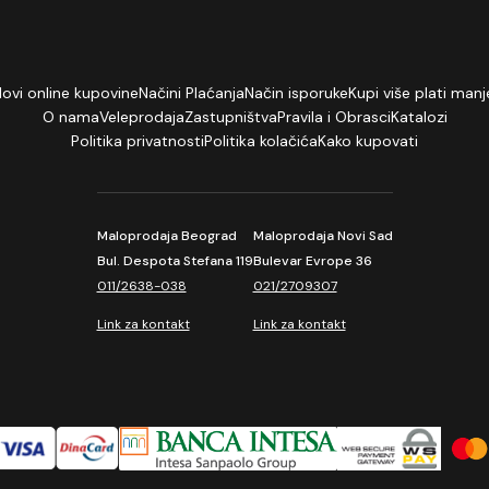
lovi online kupovine
Načini Plaćanja
Način isporuke
Kupi više plati manj
O nama
Veleprodaja
Zastupništva
Pravila i Obrasci
Katalozi
Politika privatnosti
Politika kolačića
Kako kupovati
Maloprodaja Beograd
Maloprodaja Novi Sad
Bul. Despota Stefana 119
Bulevar Evrope 36
011/2638-038
021/2709307
Link za kontakt
Link za kontakt