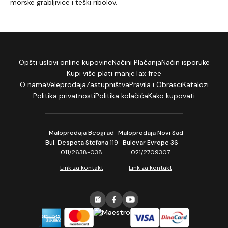
morske grabljivice i teški ribolov.
Opšti uslovi online kupovine
Načini Plaćanja
Način isporuke
Kupi više plati manje
Tax free
O nama
Veleprodaja
Zastupništva
Pravila i Obrasci
Katalozi
Politika privatnosti
Politika kolačića
Kako kupovati
Maloprodaja Beograd
Maloprodaja Novi Sad
Bul. Despota Stefana 119
Bulevar Evrope 36
011/2638-038
021/2709307
Link za kontakt
Link za kontakt