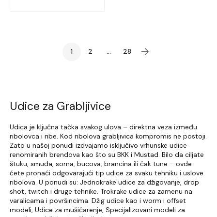
1
2
...
28
Udice za Grabljivice
Udica je ključna tačka svakog ulova – direktna veza između
ribolovca i ribe. Kod ribolova grabljivica kompromis ne postoji.
Zato u našoj ponudi izdvajamo isključivo vrhunske udice
renomiranih brendova kao što su BKK i Mustad. Bilo da ciljate
štuku, smuđa, soma, bucova, brancina ili čak tune – ovde
ćete pronaći odgovarajući tip udice za svaku tehniku i uslove
ribolova. U ponudi su: Jednokrake udice za džigovanje, drop
shot, twitch i druge tehnike. Trokrake udice za zamenu na
varalicama i površincima. Džig udice kao i worm i offset
modeli, Udice za mušičarenje, Specijalizovani modeli za