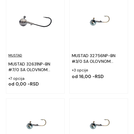
twitch i druge tehnike. Trokrake udice za zamenu na
varalicama i površincima. Džig udice kao i worm i offset
modeli, Udice za mušičarenje, Specijalizovani modeli za
morske grabljivice i teški ribolov.
MUSTAD 32756NP-BN
MUSTAD
#3/0 SA OLOVNOM
MUSTAD 32631NP-BN
GLAVOM
#7/0 SA OLOVNOM
+3 opcije
GLAVOM
od
16,00 -RSD
+7 opcija
od
0,00 -RSD