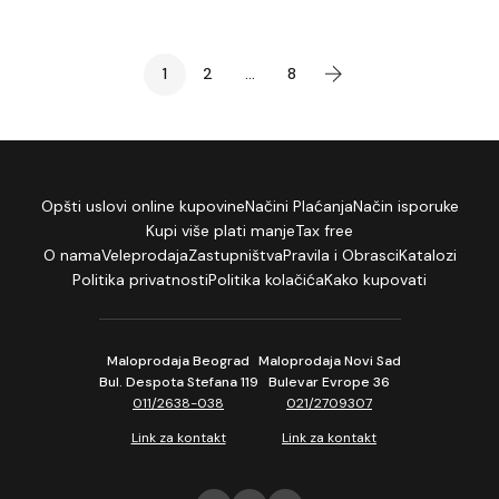
1
2
...
8
Opšti uslovi online kupovine
Načini Plaćanja
Način isporuke
Kupi više plati manje
Tax free
O nama
Veleprodaja
Zastupništva
Pravila i Obrasci
Katalozi
Politika privatnosti
Politika kolačića
Kako kupovati
Maloprodaja Beograd
Maloprodaja Novi Sad
Bul. Despota Stefana 119
Bulevar Evrope 36
011/2638-038
021/2709307
Link za kontakt
Link za kontakt