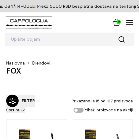
064/114-0005
Preko 5000 RSD besplatna dostava na teritoriji Srb
0
Upišite pojam
Naslovna
>
Brendovi
000
FOX
FILTER
Prikazano je
15
od
107
proizvoda
Prikaži proizvode na akciji
Sortiraj