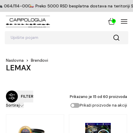
064/114-0005
Preko 5000 RSD besplatna dostava na teritoriji Srb
0
Upišite pojam
Naslovna
>
Brendovi
0
LEMAX
FILTER
Prikazano je
15
od
60
proizvoda
Prikaži proizvode na akciji
Sortiraj