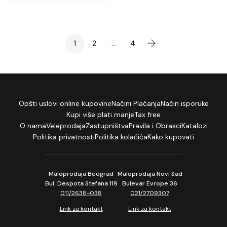
1
2
...
4
Opšti uslovi online kupovine
Načini Plaćanja
Način isporuke
Kupi više plati manje
Tax free
O nama
Veleprodaja
Zastupništva
Pravila i Obrasci
Katalozi
Politika privatnosti
Politika kolačića
Kako kupovati
Maloprodaja Beograd
Maloprodaja Novi Sad
Bul. Despota Stefana 119
Bulevar Evrope 36
011/2638-038
021/2709307
Link za kontakt
Link za kontakt