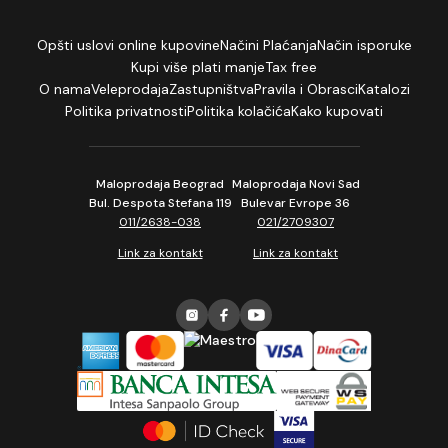
Opšti uslovi online kupovine
Načini Plaćanja
Način isporuke
Kupi više plati manje
Tax free
O nama
Veleprodaja
Zastupništva
Pravila i Obrasci
Katalozi
Politika privatnosti
Politika kolačića
Kako kupovati
Maloprodaja Beograd
Maloprodaja Novi Sad
Bul. Despota Stefana 119
Bulevar Evrope 36
011/2638-038
021/2709307
Link za kontakt
Link za kontakt