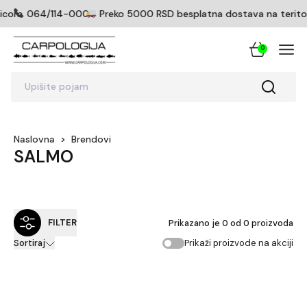
ticom
064/114-0005
Preko 5000 RSD besplatna dostava na teritorij
0
Upišite pojam
Naslovna
>
Brendovi
SALMO
FILTER
Prikazano je
0
od
0
proizvoda
Prikaži proizvode na akciji
Sortiraj