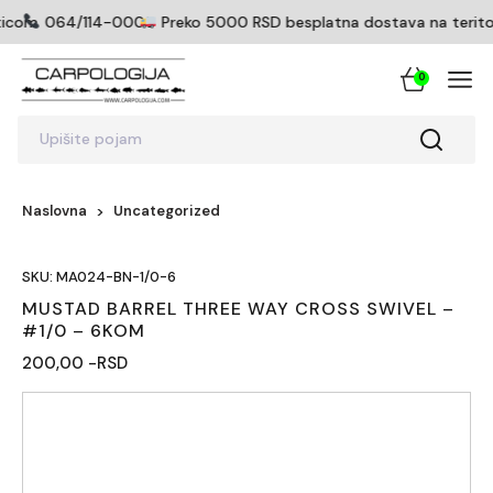
ticom
064/114-0005
Preko 5000 RSD besplatna dostava na teritorij
0
Upišite pojam
Naslovna
Uncategorized
SKU: MA024-BN-1/0-6
MUSTAD BARREL THREE WAY CROSS SWIVEL –
#1/0 – 6KOM
200,00 -RSD