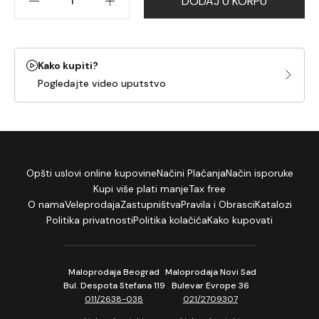
DODAJ U KORPU
Kako kupiti?
Pogledajte video uputstvo
Opšti uslovi online kupovine
Načini Plaćanja
Način isporuke
Kupi više plati manje
Tax free
O nama
Veleprodaja
Zastupništva
Pravila i Obrasci
Katalozi
Politika privatnosti
Politika kolačića
Kako kupovati
Maloprodaja Beograd
Maloprodaja Novi Sad
Bul. Despota Stefana 119
Bulevar Evrope 36
011/2638-038
021/2709307