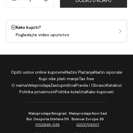
DODAJ U KORPU
Kako kupiti?
Pogledajte video uputstvo
Opšti uslovi online kupovine
Načini Plaćanja
Način isporuke
Kupi više plati manje
Tax free
O nama
Veleprodaja
Zastupništva
Pravila i Obrasci
Katalozi
Politika privatnosti
Politika kolačića
Kako kupovati
Maloprodaja Beograd
Maloprodaja Novi Sad
Bul. Despota Stefana 119
Bulevar Evrope 36
011/2638-038
021/2709307