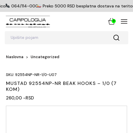
ticom
064/114-0005
Preko 5000 RSD besplatna dostava na teritorij
0
Upišite pojam
Naslovna
Uncategorized
SKU: 92554NP-NR-1/0-U07
MUSTAD 92554NP-NR BEAK HOOKS – 1/0 (7
KOM)
260,00 -RSD