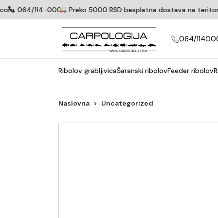
com
064/114-0005
Preko 5000 RSD besplatna dostava na teritoriji
064/11400
Ribolov grabljivica
Šaranski ribolov
Feeder ribolov
R
Naslovna
Uncategorized