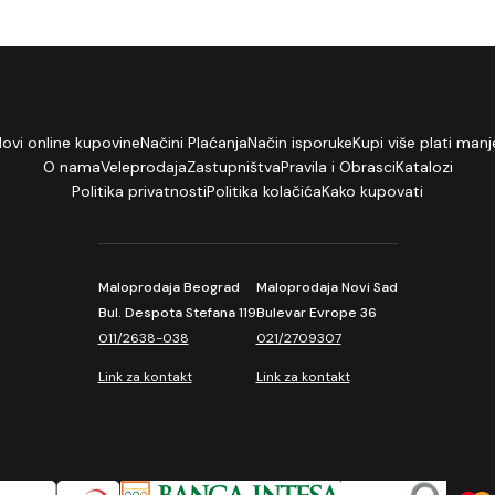
lovi online kupovine
Načini Plaćanja
Način isporuke
Kupi više plati manj
O nama
Veleprodaja
Zastupništva
Pravila i Obrasci
Katalozi
Politika privatnosti
Politika kolačića
Kako kupovati
Maloprodaja Beograd
Maloprodaja Novi Sad
Bul. Despota Stefana 119
Bulevar Evrope 36
011/2638-038
021/2709307
Link za kontakt
Link za kontakt