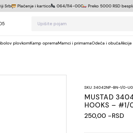
 Srbije
Plaćenje i karticom
064/114-0005
Preko 5000 RSD besplatna
05
ibolov plovkom
Kamp oprema
Mamci i primama
Odeća i obuća
Akcije
SKU: 34042NP-BN-1/0-U
MUSTAD 340
HOOKS – #1/
250,00 -RSD