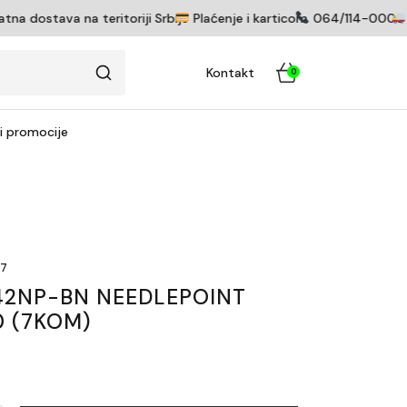
 dostava na teritoriji Srbije
Plaćenje i karticom
064/114-0005
P
Kontakt
0
 i promocije
07
42NP-BN NEEDLEPOINT
0 (7KOM)