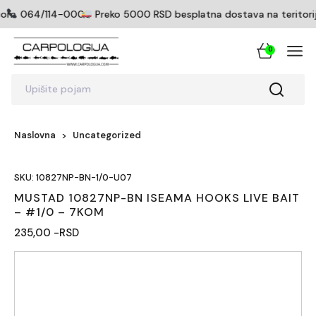
com
064/114-0005
Preko 5000 RSD besplatna dostava na teritoriji 
0
Upišite pojam
Naslovna
Uncategorized
SKU: 10827NP-BN-1/0-U07
MUSTAD 10827NP-BN ISEAMA HOOKS LIVE BAIT
– #1/0 – 7KOM
235,00 -RSD