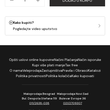
DODAJ U KORPU
Kako kupiti?
Pogledajte video uputstvo
Opšti uslovi online kupovine
Načini Plaćanja
Način isporuke
Kupi više plati manje
Tax free
O nama
Veleprodaja
Zastupništva
Pravila i Obrasci
Katalozi
Politika privatnosti
Politika kolačića
Kako kupovati
Maloprodaja Beograd
Maloprodaja Novi Sad
Bul. Despota Stefana 119
Bulevar Evrope 36
011/2638-038
021/2709307