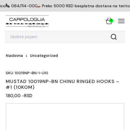
ticom
064/114-0005
Preko 5000 RSD besplatna dostava na teritorij
0
Upišite pojam
Naslovna
Uncategorized
SKU: 10019NP-BN-1-U10
MUSTAD 10019NP-BN CHINU RINGED HOOKS –
#1 (10KOM)
180,00 -RSD