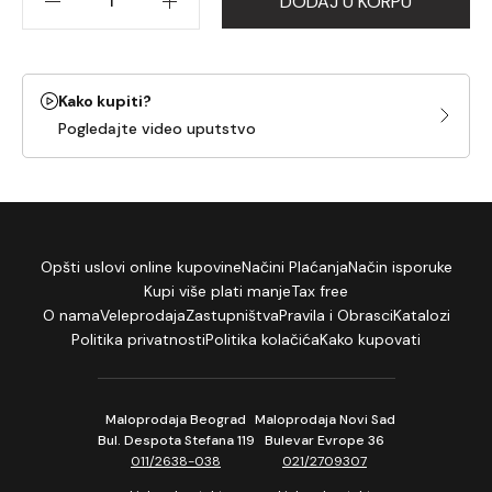
DODAJ U KORPU
Kako kupiti?
Pogledajte video uputstvo
Opšti uslovi online kupovine
Načini Plaćanja
Način isporuke
Kupi više plati manje
Tax free
O nama
Veleprodaja
Zastupništva
Pravila i Obrasci
Katalozi
Politika privatnosti
Politika kolačića
Kako kupovati
Maloprodaja Beograd
Maloprodaja Novi Sad
Bul. Despota Stefana 119
Bulevar Evrope 36
011/2638-038
021/2709307