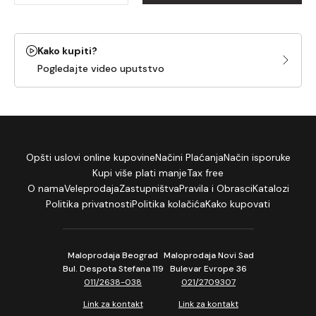
Kako kupiti?
Pogledajte video uputstvo
Opšti uslovi online kupovine
Načini Plaćanja
Način isporuke
Kupi više plati manje
Tax free
O nama
Veleprodaja
Zastupništva
Pravila i Obrasci
Katalozi
Politika privatnosti
Politika kolačića
Kako kupovati
Maloprodaja Beograd
Maloprodaja Novi Sad
Bul. Despota Stefana 119
Bulevar Evrope 36
011/2638-038
021/2709307
Link za kontakt
Link za kontakt