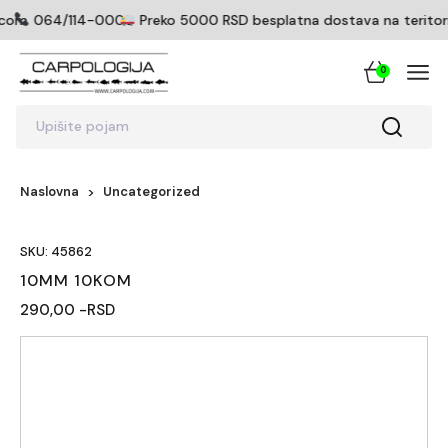
icom
064/114-0005
Preko 5000 RSD besplatna dostava na teritoriji
0
Upišite pojam
Naslovna
Uncategorized
SKU: 45862
10MM 10KOM
290,00 -RSD