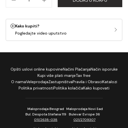
DODAJ U KORPU
Kako kupiti?
Pogledajte video uputstvo
Opšti uslovi online kupovine
Načini Plaćanja
Način isporuke
Kupi više plati manje
Tax free
O nama
Veleprodaja
Zastupništva
Pravila i Obrasci
Katalozi
Politika privatnosti
Politika kolačića
Kako kupovati
Maloprodaja Beograd
Maloprodaja Novi Sad
Bul. Despota Stefana 119
Bulevar Evrope 36
011/2638-038
021/2709307