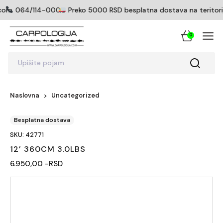
com
064/114-0005
Preko 5000 RSD besplatna dostava na teritoriji
0
Upišite pojam
Naslovna
Uncategorized
Besplatna dostava
SKU: 42771
12’ 360CM 3.0LBS
6.950,00 -RSD