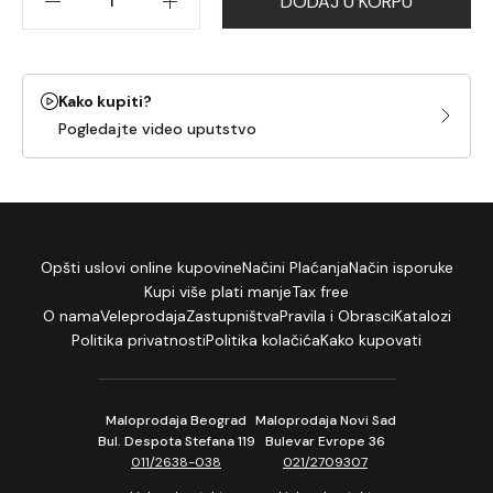
DODAJ U KORPU
Kako kupiti?
Pogledajte video uputstvo
Opšti uslovi online kupovine
Načini Plaćanja
Način isporuke
Kupi više plati manje
Tax free
O nama
Veleprodaja
Zastupništva
Pravila i Obrasci
Katalozi
Politika privatnosti
Politika kolačića
Kako kupovati
Maloprodaja Beograd
Maloprodaja Novi Sad
Bul. Despota Stefana 119
Bulevar Evrope 36
011/2638-038
021/2709307