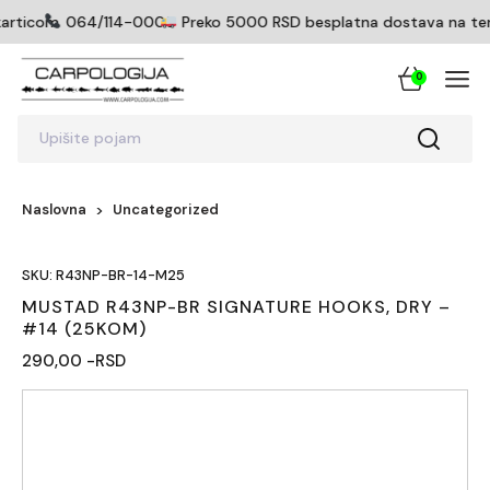
karticom
064/114-0005
Preko 5000 RSD besplatna dostava na terito
0
Upišite pojam
Naslovna
Uncategorized
SKU: R43NP-BR-14-M25
MUSTAD R43NP-BR SIGNATURE HOOKS, DRY –
#14 (25KOM)
290,00 -RSD