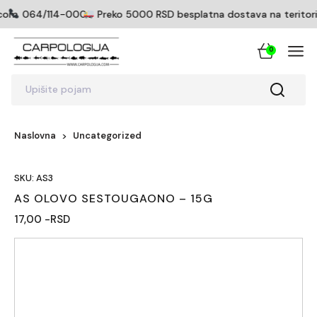
icom
064/114-0005
Preko 5000 RSD besplatna dostava na teritoriji
0
Upišite pojam
Naslovna
Uncategorized
SKU: AS3
AS OLOVO SESTOUGAONO – 15G
17,00 -RSD