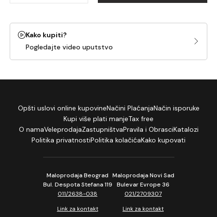
Kako kupiti?
Pogledajte video uputstvo
Opšti uslovi online kupovine
Načini Plaćanja
Način isporuke
Kupi više plati manje
Tax free
O nama
Veleprodaja
Zastupništva
Pravila i Obrasci
Katalozi
Politika privatnosti
Politika kolačića
Kako kupovati
Maloprodaja Beograd
Maloprodaja Novi Sad
Bul. Despota Stefana 119
Bulevar Evrope 36
011/2638-038
021/2709307
Link za kontakt
Link za kontakt