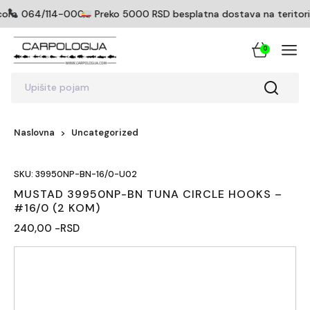
com
064/114-0005
Preko 5000 RSD besplatna dostava na teritoriji
0
Upišite pojam
Naslovna
Uncategorized
SKU: 39950NP-BN-16/0-U02
MUSTAD 39950NP-BN TUNA CIRCLE HOOKS –
#16/0 (2 KOM)
240,00 -RSD