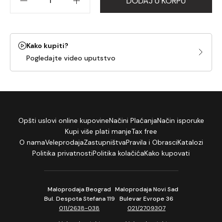
DODAJ U KORPU
Kako kupiti?
Pogledajte video uputstvo
Opšti uslovi online kupovine
Načini Plaćanja
Način isporuke
Kupi više plati manje
Tax free
O nama
Veleprodaja
Zastupništva
Pravila i Obrasci
Katalozi
Politika privatnosti
Politika kolačića
Kako kupovati
Maloprodaja Beograd
Maloprodaja Novi Sad
Bul. Despota Stefana 119
Bulevar Evrope 36
011/2638-038
021/2709307