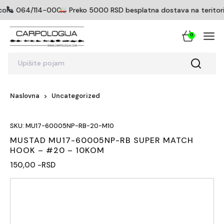
icom
064/114-0005
Preko 5000 RSD besplatna dostava na teritoriji
0
Upišite pojam
Naslovna
Uncategorized
SKU: MU17-60005NP-RB-20-M10
MUSTAD MU17-60005NP-RB SUPER MATCH
HOOK – #20 – 10KOM
150,00 -RSD