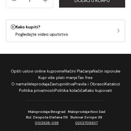
DODAJ U KORPU
Kako kupiti?
Pogledajte video uputstvo
Opšti uslovi online kupovine
Načini Plaćanja
Način isporuke
Kupi više plati manje
Tax free
O nama
Veleprodaja
Zastupništva
Pravila i Obrasci
Katalozi
Politika privatnosti
Politika kolačića
Kako kupovati
Maloprodaja Beograd
Maloprodaja Novi Sad
Bul. Despota Stefana 119
Bulevar Evrope 36
011/2638-038
021/2709307