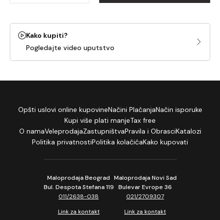
Kako kupiti?
Pogledajte video uputstvo
Opšti uslovi online kupovine
Načini Plaćanja
Način isporuke
Kupi više plati manje
Tax free
O nama
Veleprodaja
Zastupništva
Pravila i Obrasci
Katalozi
Politika privatnosti
Politika kolačića
Kako kupovati
Maloprodaja Beograd
Maloprodaja Novi Sad
Bul. Despota Stefana 119
Bulevar Evrope 36
011/2638-038
021/2709307
Link za kontakt
Link za kontakt