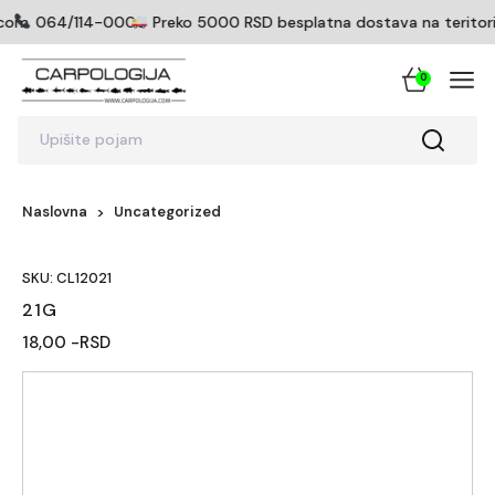
icom
064/114-0005
Preko 5000 RSD besplatna dostava na teritoriji
0
Upišite pojam
Naslovna
Uncategorized
SKU: CL12021
21G
18,00 -RSD