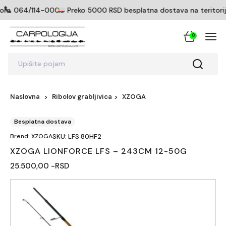
com
064/114-0005
Preko 5000 RSD besplatna dostava na teritoriji 
0
Upišite pojam
Naslovna
Ribolov grabljivica
XZOGA
Besplatna dostava
Brend: XZOGA
SKU: LFS 80HF2
XZOGA LIONFORCE LFS – 243CM 12-50G
25.500,00 -RSD