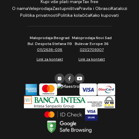
Kupi više plati manje
Tax free
O nama
Veleprodaja
Zastupništva
Pravila i Obrasci
Katalozi
Politika privatnosti
Politika kolačića
Kako kupovati
Maloprodaja Beograd
Maloprodaja Novi Sad
Bul. Despota Stefana 119
Bulevar Evrope 36
011/2638-038
021/2709307
Link za kontakt
Link za kontakt