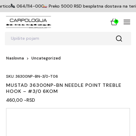
articom
064/114-0005
Preko 5000 RSD besplatna dostava na teritor
0
Upišite pojam
Naslovna
Uncategorized
SKU: 36300NP-BN-3/0-T06
MUSTAD 36300NP-BN NEEDLE POINT TREBLE
HOOK – #3/0 6KOM
460,00 -RSD