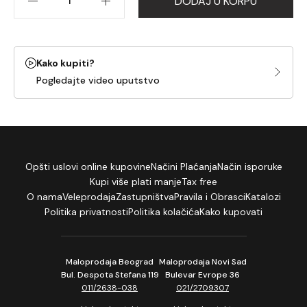
DODAJ U KORPU
Kako kupiti?
Pogledajte video uputstvo
Opšti uslovi online kupovine
Načini Plaćanja
Način isporuke
Kupi više plati manje
Tax free
O nama
Veleprodaja
Zastupništva
Pravila i Obrasci
Katalozi
Politika privatnosti
Politika kolačića
Kako kupovati
Maloprodaja Beograd
Maloprodaja Novi Sad
Bul. Despota Stefana 119
Bulevar Evrope 36
011/2638-038
021/2709307