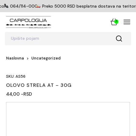
icom
064/114-0005
Preko 5000 RSD besplatna dostava na teritoriji
0
Upišite pojam
Naslovna
Uncategorized
SKU: AS56
OLOVO STRELA AT – 30G
44,00 -RSD