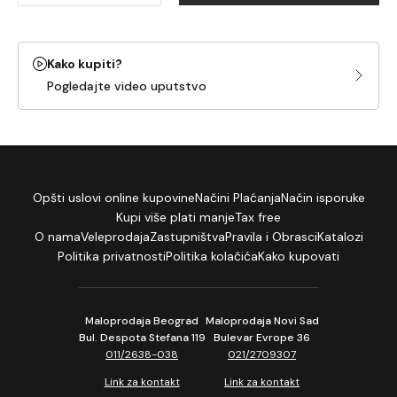
Kako kupiti?
Pogledajte video uputstvo
Opšti uslovi online kupovine
Načini Plaćanja
Način isporuke
Kupi više plati manje
Tax free
O nama
Veleprodaja
Zastupništva
Pravila i Obrasci
Katalozi
Politika privatnosti
Politika kolačića
Kako kupovati
Maloprodaja Beograd
Maloprodaja Novi Sad
Bul. Despota Stefana 119
Bulevar Evrope 36
011/2638-038
021/2709307
Link za kontakt
Link za kontakt