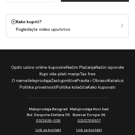
Kako kupiti?
Pogledajte video uputstvo
Opšti uslovi online kupovine
Načini Plaćanja
Način isporuke
Kupi više plati manje
Tax free
O nama
Veleprodaja
Zastupništva
Pravila i Obrasci
Katalozi
Politika privatnosti
Politika kolačića
Kako kupovati
Maloprodaja Beograd
Maloprodaja Novi Sad
Bul. Despota Stefana 119
Bulevar Evrope 36
011/2638-038
021/2709307
Link za kontakt
Link za kontakt