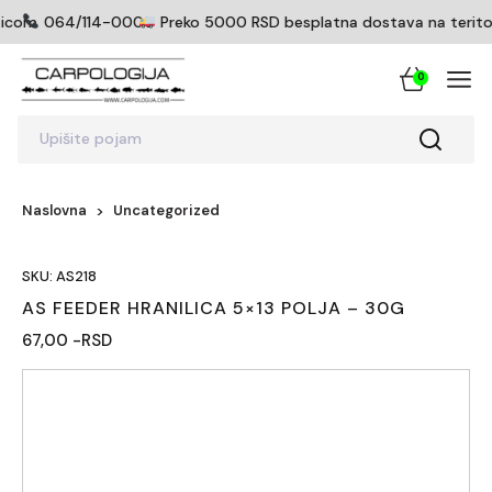
ticom
064/114-0005
Preko 5000 RSD besplatna dostava na teritorij
0
Upišite pojam
Naslovna
Uncategorized
SKU: AS218
AS FEEDER HRANILICA 5×13 POLJA – 30G
67,00 -RSD