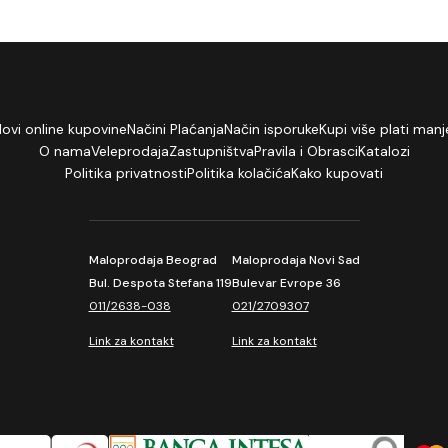
lovi online kupovine
Načini Plaćanja
Način isporuke
Kupi više plati manj
O nama
Veleprodaja
Zastupništva
Pravila i Obrasci
Katalozi
Politika privatnosti
Politika kolačića
Kako kupovati
Maloprodaja Beograd
Maloprodaja Novi Sad
Bul. Despota Stefana 119
Bulevar Evrope 36
011/2638-038
021/2709307
Link za kontakt
Link za kontakt