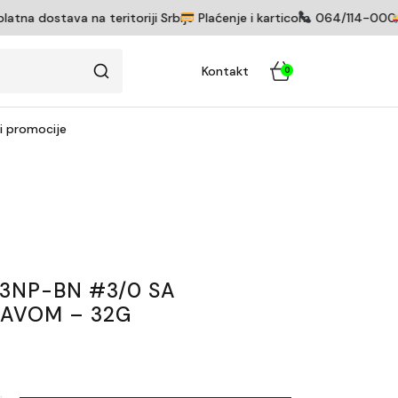
na dostava na teritoriji Srbije
Plaćenje i karticom
064/114-0005
Kontakt
0
 i promocije
3NP-BN #3/0 SA
AVOM – 32G