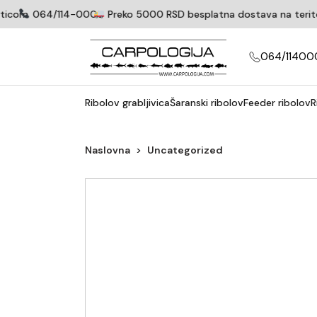
ticom
064/114-0005
Preko 5000 RSD besplatna dostava na teritorij
064/11400
Ribolov grabljivica
Šaranski ribolov
Feeder ribolov
R
Naslovna
Uncategorized