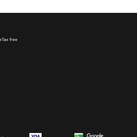
e
Tax free