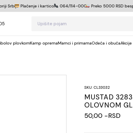
i Srbije
Plaćenje i karticom
064/114-0005
Preko 5000 RSD besplat
05
ibolov plovkom
Kamp oprema
Mamci i primama
Odeća i obuća
Akcije
SKU: CL33032
MUSTAD 3283
OLOVNOM GL
50,00 -RSD