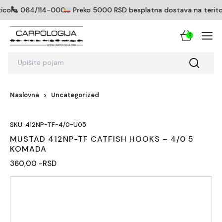
ticom
064/114-0005
Preko 5000 RSD besplatna dostava na teritorij
0
Upišite pojam
Naslovna
Uncategorized
SKU: 412NP-TF-4/0-U05
MUSTAD 412NP-TF CATFISH HOOKS – 4/0 5
KOMADA
360,00 -RSD