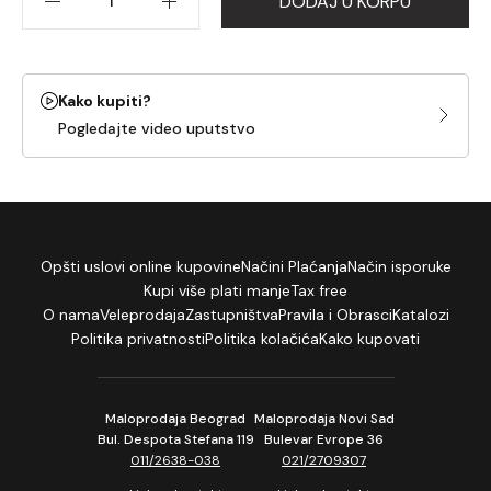
DODAJ U KORPU
Kako kupiti?
Pogledajte video uputstvo
Opšti uslovi online kupovine
Načini Plaćanja
Način isporuke
Kupi više plati manje
Tax free
O nama
Veleprodaja
Zastupništva
Pravila i Obrasci
Katalozi
Politika privatnosti
Politika kolačića
Kako kupovati
Maloprodaja Beograd
Maloprodaja Novi Sad
Bul. Despota Stefana 119
Bulevar Evrope 36
011/2638-038
021/2709307