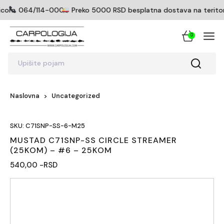
icom
064/114-0005
Preko 5000 RSD besplatna dostava na teritorij
0
Upišite pojam
Naslovna
Uncategorized
SKU: C71SNP-SS-6-M25
MUSTAD C71SNP-SS CIRCLE STREAMER
(25KOM) – #6 – 25KOM
540,00 -RSD