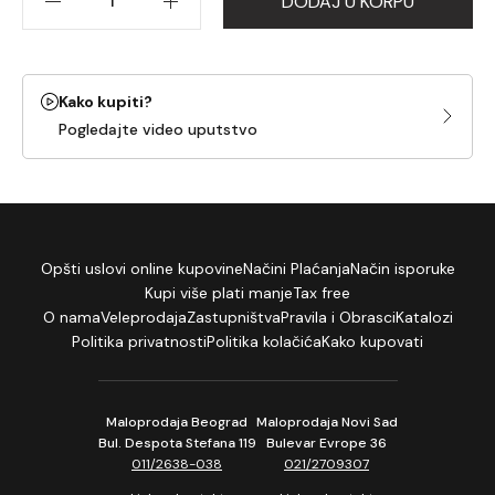
DODAJ U KORPU
Kako kupiti?
Pogledajte video uputstvo
Opšti uslovi online kupovine
Načini Plaćanja
Način isporuke
Kupi više plati manje
Tax free
O nama
Veleprodaja
Zastupništva
Pravila i Obrasci
Katalozi
Politika privatnosti
Politika kolačića
Kako kupovati
Maloprodaja Beograd
Maloprodaja Novi Sad
Bul. Despota Stefana 119
Bulevar Evrope 36
011/2638-038
021/2709307