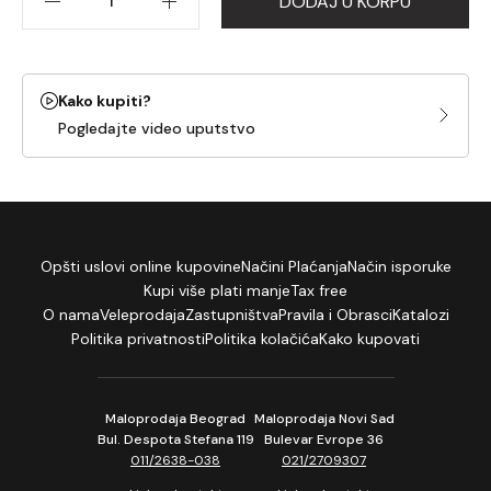
DODAJ U KORPU
Kako kupiti?
Pogledajte video uputstvo
Opšti uslovi online kupovine
Načini Plaćanja
Način isporuke
Kupi više plati manje
Tax free
O nama
Veleprodaja
Zastupništva
Pravila i Obrasci
Katalozi
Politika privatnosti
Politika kolačića
Kako kupovati
Maloprodaja Beograd
Maloprodaja Novi Sad
Bul. Despota Stefana 119
Bulevar Evrope 36
011/2638-038
021/2709307