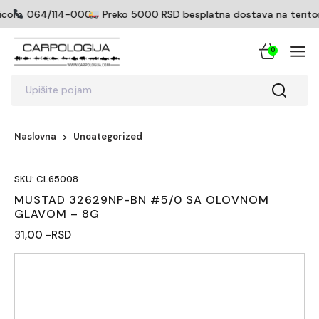
ticom
064/114-0005
Preko 5000 RSD besplatna dostava na teritorij
0
Upišite pojam
Naslovna
Uncategorized
SKU: CL65008
MUSTAD 32629NP-BN #5/0 SA OLOVNOM
GLAVOM – 8G
31,00 -RSD