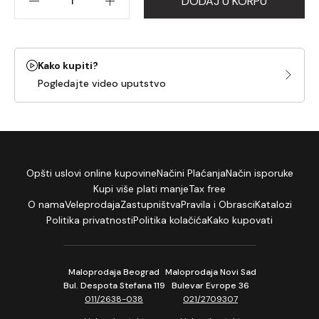
DODAJ U KORPU
Kako kupiti?
Pogledajte video uputstvo
Opšti uslovi online kupovine
Načini Plaćanja
Način isporuke
Kupi više plati manje
Tax free
O nama
Veleprodaja
Zastupništva
Pravila i Obrasci
Katalozi
Politika privatnosti
Politika kolačića
Kako kupovati
Maloprodaja Beograd
Maloprodaja Novi Sad
Bul. Despota Stefana 119
Bulevar Evrope 36
011/2638-038
021/2709307