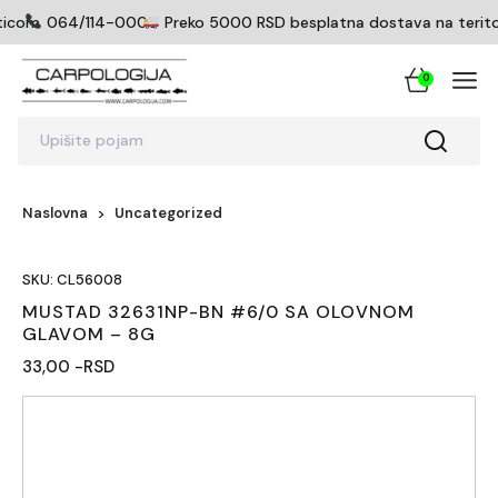
ticom
064/114-0005
Preko 5000 RSD besplatna dostava na teritorij
0
Upišite pojam
Naslovna
Uncategorized
SKU: CL56008
MUSTAD 32631NP-BN #6/0 SA OLOVNOM
GLAVOM – 8G
33,00 -RSD