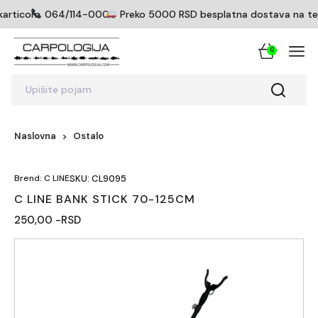
karticom
064/114-0005
Preko 5000 RSD besplatna dostava na terito
0
Upišite pojam
Naslovna
Ostalo
Brend: C LINE
SKU: CL9095
C LINE BANK STICK 70-125CM
250,00 -RSD