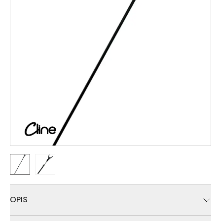
OPIS
Teleskopske šipkice (bank stick-ovi), izrađene od kvalitetnog