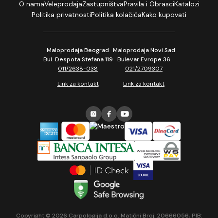
O nama
Veleprodaja
Zastupništva
Pravila i Obrasci
Katalozi
Politika privatnosti
Politika kolačića
Kako kupovati
Maloprodaja Beograd
Maloprodaja Novi Sad
Bul. Despota Stefana 119
Bulevar Evrope 36
011/2638-038
021/2709307
Link za kontakt
Link za kontakt
Copyright © 2026 Carpologija d.o.o. Matični Broj: 20666056, PIB: