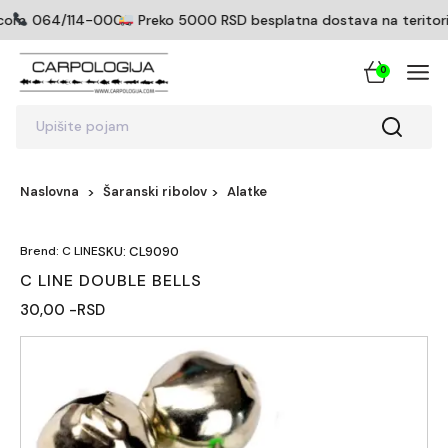
icom
064/114-0005
Preko 5000 RSD besplatna dostava na teritoriji
0
Upišite pojam
Naslovna
Šaranski ribolov
Alatke
Brend: C LINE
SKU: CL9090
C LINE DOUBLE BELLS
30,00 -RSD