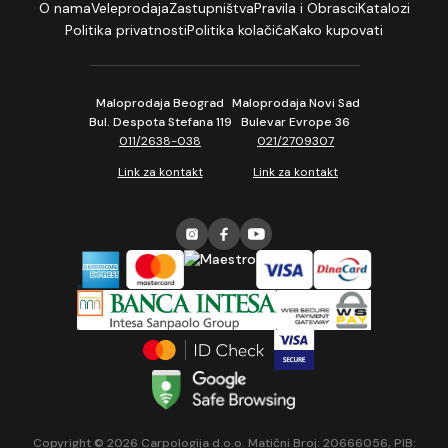
O nama
Veleprodaja
Zastupništva
Pravila i Obrasci
Katalozi
Politika privatnosti
Politika kolačića
Kako kupovati
Maloprodaja Beograd
Maloprodaja Novi Sad
Bul. Despota Stefana 119
Bulevar Evrope 36
011/2638-038
021/2709307
Link za kontakt
Link za kontakt
Copyright © 2026 Carpologija d.o.o. Matični Broj: 20666056, PIB: