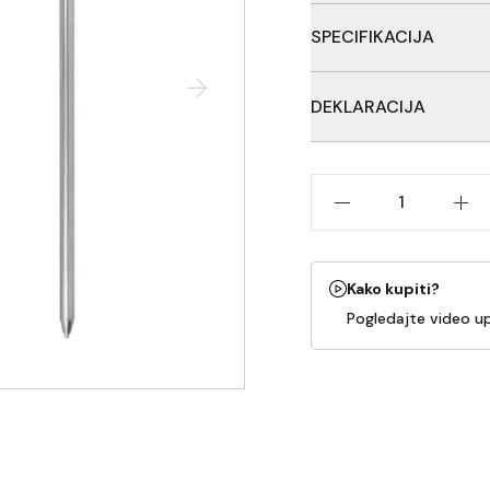
Teleskopski bank stikovi
SPECIFIKACIJA
Masivna cev, debljeg 
DEKLARACIJA
Duzine 50/90cm
Tezina 340gRibolovačka 
Carpologija d.o.o., Zeml
Kako kupiti?
Pogledajte video u