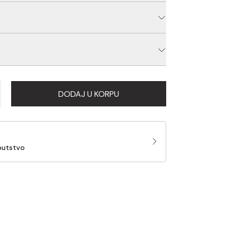
 (šipkice) izradjeni od 100% prohroma.
zida
oprema, Proizvođač: Carpologija, Uvoznik:
ja porekla: Narodna Republika Kina
DODAJ U KORPU
putstvo