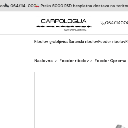
com
064/114-0005
Preko 5000 RSD besplatna dostava na teritoriji
064/11400
Ribolov grabljivica
Šaranski ribolov
Feeder ribolov
R
Naslovna
Feeder ribolov
Feeder Oprema