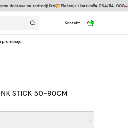
 dostava na teritoriji Srbije
Plaćenje i karticom
064/114-0005
P
Kontakt
0
 i promocije
BANK STICK 50-90CM