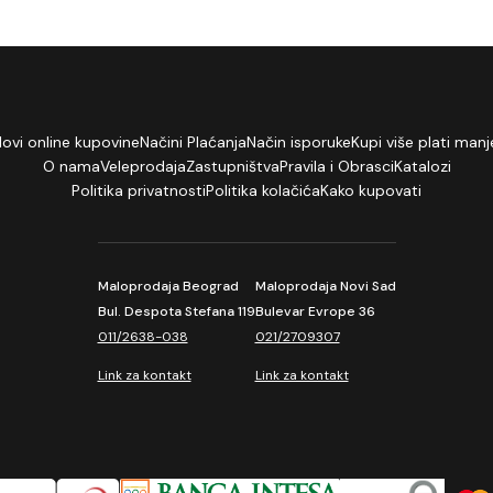
lovi online kupovine
Načini Plaćanja
Način isporuke
Kupi više plati manj
O nama
Veleprodaja
Zastupništva
Pravila i Obrasci
Katalozi
Politika privatnosti
Politika kolačića
Kako kupovati
Maloprodaja Beograd
Maloprodaja Novi Sad
Bul. Despota Stefana 119
Bulevar Evrope 36
011/2638-038
021/2709307
Link za kontakt
Link za kontakt