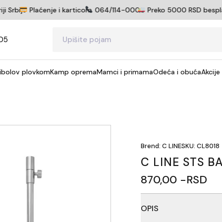
 Srbije
Plaćenje i karticom
064/114-0005
Preko 5000 RSD besplatna
05
ibolov plovkom
Kamp oprema
Mamci i primama
Odeća i obuća
Akcije
Brend: C LINE
SKU: CL8018
C LINE STS 
870,00 -RSD
OPIS