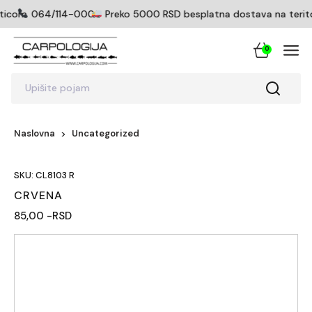
rticom
064/114-0005
Preko 5000 RSD besplatna dostava na teritori
0
Upišite pojam
Naslovna
Uncategorized
SKU: CL8103 R
CRVENA
85,00 -RSD