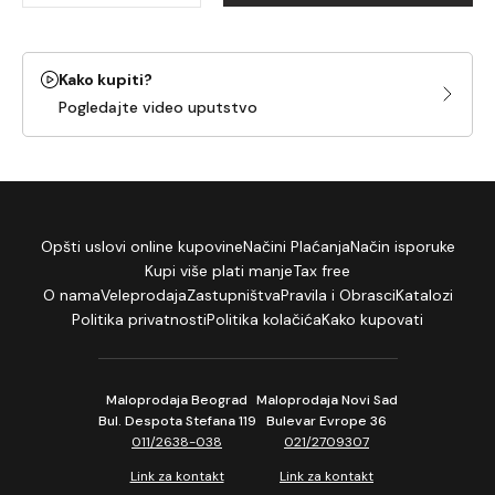
Kako kupiti?
Pogledajte video uputstvo
Opšti uslovi online kupovine
Načini Plaćanja
Način isporuke
Kupi više plati manje
Tax free
O nama
Veleprodaja
Zastupništva
Pravila i Obrasci
Katalozi
Politika privatnosti
Politika kolačića
Kako kupovati
Maloprodaja Beograd
Maloprodaja Novi Sad
Bul. Despota Stefana 119
Bulevar Evrope 36
011/2638-038
021/2709307
Link za kontakt
Link za kontakt