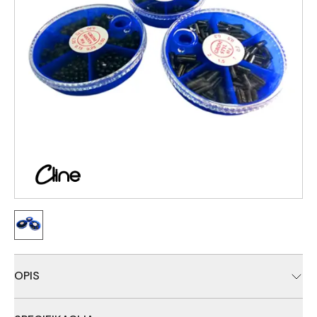
OPIS
Olovna sacma za ribolov na plovak. Dostupni u okruglim i