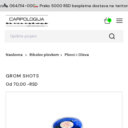
com
064/114-0005
Preko 5000 RSD besplatna dostava na teritoriji
0
Upišite pojam
Naslovna
Ribolov plovkom
Plovci i Olova
GROM SHOTS
Od 70,00 -RSD