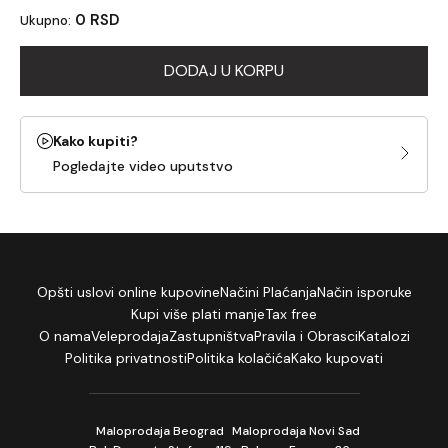
0 RSD
Ukupno:
DODAJ U KORPU
Kako kupiti?
Pogledajte video uputstvo
Opšti uslovi online kupovine
Načini Plaćanja
Način isporuke
Kupi više plati manje
Tax free
O nama
Veleprodaja
Zastupništva
Pravila i Obrasci
Katalozi
Politika privatnosti
Politika kolačića
Kako kupovati
Maloprodaja Beograd
Maloprodaja Novi Sad