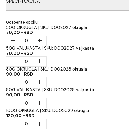
valjkastim oblicima razlicitih gramaza.
SPECIFIKACIJA
Pakovanja od 50g, 80g, 100g
Odaberite opciju:
50G OKRUGLA | SKU: D002027 okrugla
70,00 -RSD
50G VALJKASTA | SKU: D002027 valjkasta
70,00 -RSD
80G OKRUGLA | SKU: D002028 okrugla
90,00 -RSD
80G VALJKASTA | SKU: D002028 valjkasta
90,00 -RSD
100G OKRUGLA | SKU: D002029 okrugla
120,00 -RSD