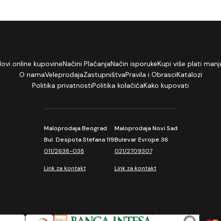
lovi online kupovine
Načini Plaćanja
Način isporuke
Kupi više plati manj
O nama
Veleprodaja
Zastupništva
Pravila i Obrasci
Katalozi
Politika privatnosti
Politika kolačića
Kako kupovati
Maloprodaja Beograd
Maloprodaja Novi Sad
Bul. Despota Stefana 119
Bulevar Evrope 36
011/2638-038
021/2709307
Link za kontakt
Link za kontakt