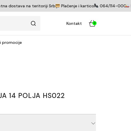
dostava na teritoriji Srbije
Plaćenje i karticom
064/114-0005
Pr
Kontakt
0
 i promocije
JA 14 POLJA HS022