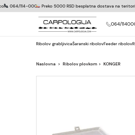
om
064/114-0005
Preko 5000 RSD besplatna dostava na teritoriji 
064/11400
Ribolov grabljivica
Šaranski ribolov
Feeder ribolov
R
Naslovna
Ribolov plovkom
KONGER