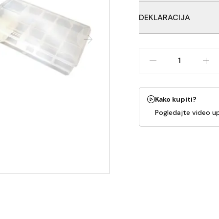
Čvrsta Konger plastična k
DEKLARACIJA
Ribolovačka oprema, Proi
porekla: Narodna Republi
Kako kupiti?
Pogledajte video u