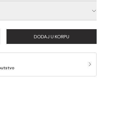
utija za ribolovački pribor podeljena na 14 polja.
zvođač: Konger, Uvoznik: Eurofish, Zemlja
ka Kina
DODAJ U KORPU
putstvo