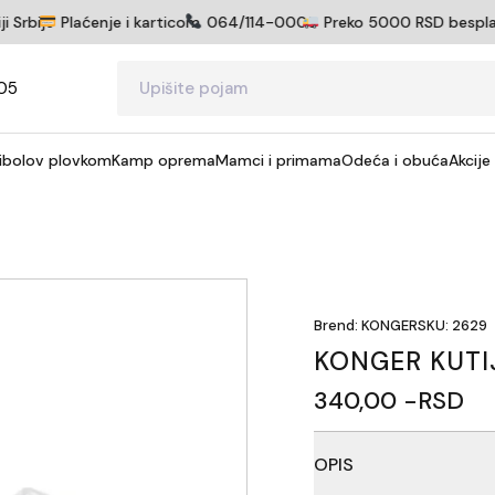
Srbije
Plaćenje i karticom
064/114-0005
Preko 5000 RSD besplatna 
05
ibolov plovkom
Kamp oprema
Mamci i primama
Odeća i obuća
Akcije
Brend: KONGER
SKU: 2629
KONGER KUTI
340,00 -RSD
OPIS