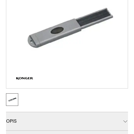
OPIS
Praktičan, malih dimenzija, oštrač za udice sa silikonskom