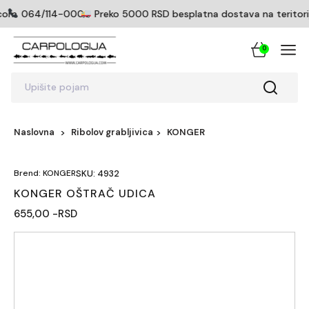
com
064/114-0005
Preko 5000 RSD besplatna dostava na teritoriji
0
Upišite pojam
Naslovna
Ribolov grabljivica
KONGER
Brend: KONGER
SKU: 4932
KONGER OŠTRAČ UDICA
655,00 -RSD