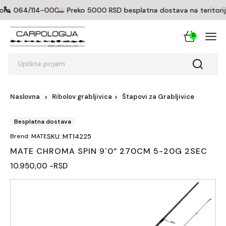
com
064/114-0005
Preko 5000 RSD besplatna dostava na teritoriji 
0
Upišite pojam
Naslovna
Ribolov grabljivica
Štapovi za Grabljivice
Besplatna dostava
Brend: MATE
SKU: MT14225
MATE CHROMA SPIN 9`0“ 270CM 5-20G 2SEC
10.950,00 -RSD