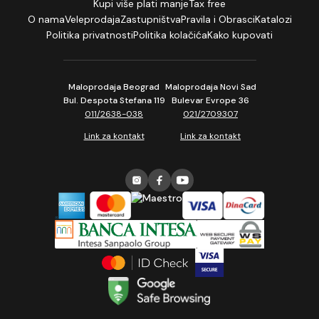
Kupi više plati manje
Tax free
O nama
Veleprodaja
Zastupništva
Pravila i Obrasci
Katalozi
Politika privatnosti
Politika kolačića
Kako kupovati
Maloprodaja Beograd
Maloprodaja Novi Sad
Bul. Despota Stefana 119
Bulevar Evrope 36
011/2638-038
021/2709307
Link za kontakt
Link za kontakt