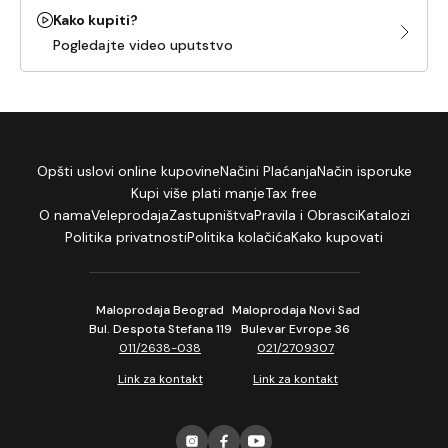
Kako kupiti?
Pogledajte video uputstvo
Opšti uslovi online kupovine
Načini Plaćanja
Način isporuke
Kupi više plati manje
Tax free
O nama
Veleprodaja
Zastupništva
Pravila i Obrasci
Katalozi
Politika privatnosti
Politika kolačića
Kako kupovati
Maloprodaja Beograd
Maloprodaja Novi Sad
Bul. Despota Stefana 119
Bulevar Evrope 36
011/2638-038
021/2709307
Link za kontakt
Link za kontakt