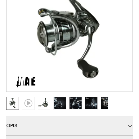
OPIS
Mašinica modernog dizajna
namenjena lakšim oblicima