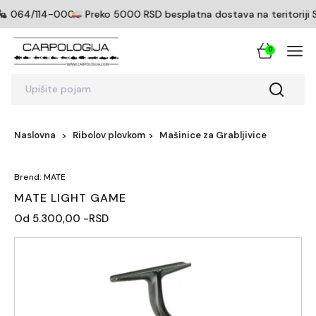
m
064/114-0005
Preko 5000 RSD besplatna dostava na teritoriji Sr
0
Upišite pojam
Naslovna
Ribolov plovkom
Mašinice za Grabljivice
Brend: MATE
MATE LIGHT GAME
Od 5.300,00 -RSD