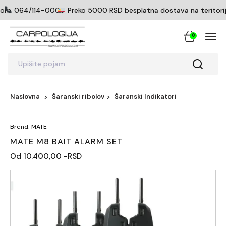
com
064/114-0005
Preko 5000 RSD besplatna dostava na teritoriji 
0
Upišite pojam
Naslovna
Šaranski ribolov
Šaranski Indikatori
Brend: MATE
MATE M8 BAIT ALARM SET
Od 10.400,00 -RSD