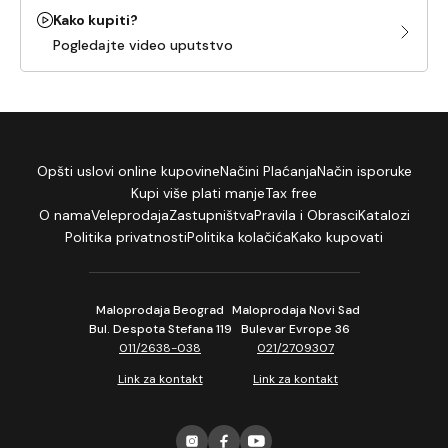
Kako kupiti?
Pogledajte video uputstvo
Opšti uslovi online kupovine
Načini Plaćanja
Način isporuke
Kupi više plati manje
Tax free
O nama
Veleprodaja
Zastupništva
Pravila i Obrasci
Katalozi
Politika privatnosti
Politika kolačića
Kako kupovati
Maloprodaja Beograd
Maloprodaja Novi Sad
Bul. Despota Stefana 119
Bulevar Evrope 36
011/2638-038
021/2709307
Link za kontakt
Link za kontakt