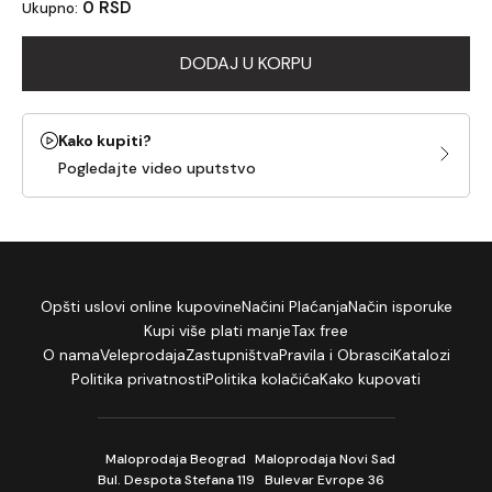
0 RSD
Ukupno:
DODAJ U KORPU
Kako kupiti?
Pogledajte video uputstvo
Opšti uslovi online kupovine
Načini Plaćanja
Način isporuke
Kupi više plati manje
Tax free
O nama
Veleprodaja
Zastupništva
Pravila i Obrasci
Katalozi
Politika privatnosti
Politika kolačića
Kako kupovati
Maloprodaja Beograd
Maloprodaja Novi Sad
Bul. Despota Stefana 119
Bulevar Evrope 36