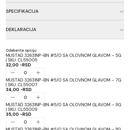
Olovna glava na Mustad 32631NP-BN , O’Shaughnessy džig
udici više srednje klase. Ovu udicu iz UltraPoint serije takodje
SPECIFIKACIJA
odlikuje visoki nivo oštrenja i black nickel finish.
UltraPoint serija
Višeugaono hemijsko oštrenje
DEKLARACIJA
Oplemenjeni čelik
Black Nickel finiš
Ribolovačka oprema, Proizvođač: Mustad Fishing, Uvoznik:
Carpologija d.o.o.,Zemlja porekla: Narodna Republika
Odaberite opciju:
Kina.Izliveno u Republici Srbiji.
MUSTAD 32631NP-BN #5/0 SA OLOVNOM GLAVOM – 5G
| SKU: CL55005
32,00 -RSD
MUSTAD 32631NP-BN #5/0 SA OLOVNOM GLAVOM – 7G
| SKU: CL55007
34,00 -RSD
MUSTAD 32631NP-BN #5/0 SA OLOVNOM GLAVOM – 9G
| SKU: CL55009
35,00 -RSD
MUSTAD 32631NP-BN #5/0 SA OLOVNOM GLAVOM – 11G