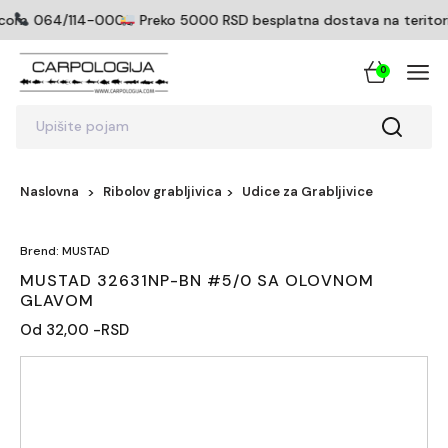
com
064/114-0005
Preko 5000 RSD besplatna dostava na teritoriji
0
Upišite pojam
Naslovna
Ribolov grabljivica
Udice za Grabljivice
Brend: MUSTAD
MUSTAD 32631NP-BN #5/0 SA OLOVNOM
GLAVOM
Od 32,00 -RSD