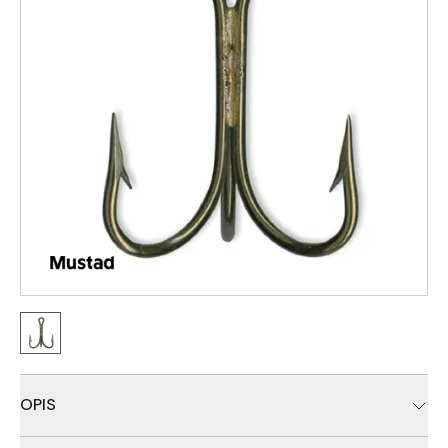
OPIS
Standardna Trokraka 3565B-DT O'Shaughnessy tipa iz