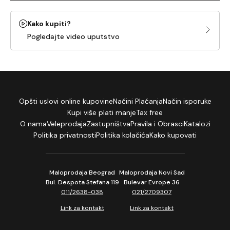
Kako kupiti?
Pogledajte video uputstvo
Opšti uslovi online kupovine
Načini Plaćanja
Način isporuke
Kupi više plati manje
Tax free
O nama
Veleprodaja
Zastupništva
Pravila i Obrasci
Katalozi
Politika privatnosti
Politika kolačića
Kako kupovati
Maloprodaja Beograd
Maloprodaja Novi Sad
Bul. Despota Stefana 119
Bulevar Evrope 36
011/2638-038
021/2709307
Link za kontakt
Link za kontakt