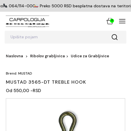
com
064/114-0005
Preko 5000 RSD besplatna dostava na teritoriji
0
Upišite pojam
Naslovna
Ribolov grabljivica
Udice za Grabljivice
Brend: MUSTAD
MUSTAD 3565-DT TREBLE HOOK
Od 550,00 -RSD