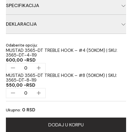
Mustadove ponude.
SPECIFIKACIJA
Standardna Trokraka 3565B-DT O'Shaughnessy tipa
DEKLARACIJA
Ribolovačka oprema, Proizvođač: Mustad Fishing, Uvoznik:
Carpologija d.o.o.,Zemlja porekla: Narodna Republika Kina
Odaberite opciju:
MUSTAD 3565-DT TREBLE HOOK – #4 (50KOM) | SKU:
3565-DT-4-119
600,00 -RSD
MUSTAD 3565-DT TREBLE HOOK – #8 (50KOM) | SKU:
3565-DT-8-119
550,00 -RSD
0 RSD
Ukupno:
DODAJ U KORPU