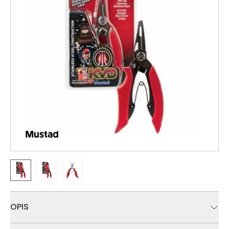
OPIS
Izvrsna alatka iz Mustad Kevin Van Dam linije, za brzo