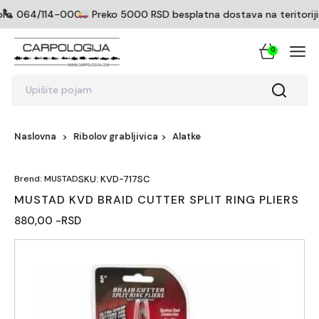
om
064/114-0005
Preko 5000 RSD besplatna dostava na teritoriji S
0
Upišite pojam
Naslovna
Ribolov grabljivica
Alatke
Brend: MUSTAD
SKU: KVD-717SC
MUSTAD KVD BRAID CUTTER SPLIT RING PLIERS
880,00 -RSD