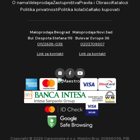
O nama
Veleprodaja
Zastupništva
Pravila i Obrasci
Katalozi
Politika privatnosti
Politika kolačića
Kako kupovati
Maloprodaja Beograd
Maloprodaja Novi Sad
Bul. Despota Stefana 119
Bulevar Evrope 36
011/2638-038
021/2709307
Link za kontakt
Link za kontakt
Copyright © 2026 Carpologija d.o.o. Matični Broj: 20666056, PIB: