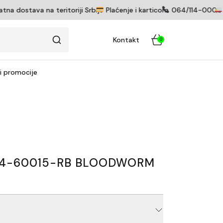
dostava na teritoriji Srbije
Plaćenje i karticom
064/114-0005
Pr
Kontakt
0
 i promocije
4-60015-RB BLOODWORM