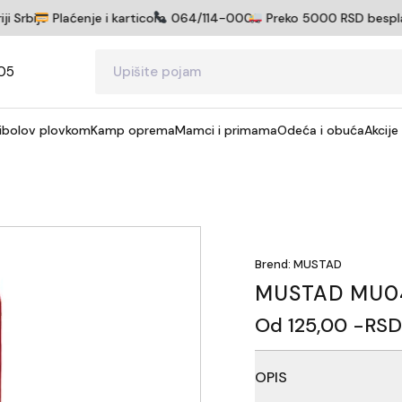
Srbije
Plaćenje i karticom
064/114-0005
Preko 5000 RSD besplatna 
05
ibolov plovkom
Kamp oprema
Mamci i primama
Odeća i obuća
Akcije
Brend: MUSTAD
MUSTAD MU0
Od 125,00 -RSD
OPIS