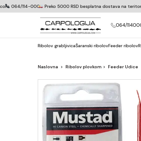
om
064/114-0005
Preko 5000 RSD besplatna dostava na teritoriji 
064/11400
Ribolov grabljivica
Šaranski ribolov
Feeder ribolov
R
Naslovna
Ribolov plovkom
Feeder Udice