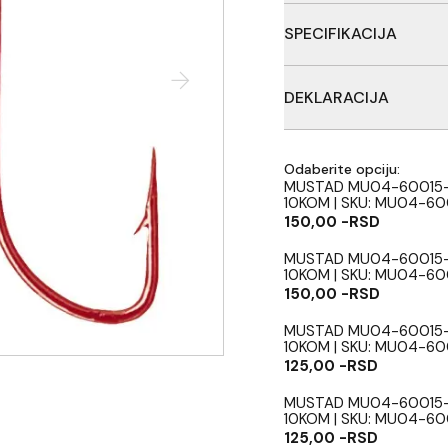
Mustad 60015RB serija udi
SPECIFIKACIJA
situacije na vodi. Serija
finišu.
Pakovanje po 10 kom
DEKLARACIJA
Ribolovačka oprema, Proi
d.o.o.,Zemlja porekla: N
Odaberite opciju:
MUSTAD MU04-60015-
10KOM | SKU: MU04-60
150,00 -RSD
MUSTAD MU04-60015-
10KOM | SKU: MU04-60
150,00 -RSD
MUSTAD MU04-60015-
10KOM | SKU: MU04-60
125,00 -RSD
MUSTAD MU04-60015-
10KOM | SKU: MU04-60
125,00 -RSD