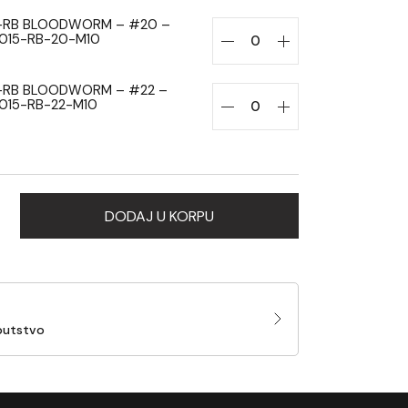
-RB BLOODWORM – #20 –
0015-RB-20-M10
-RB BLOODWORM – #22 –
0015-RB-22-M10
DODAJ U KORPU
putstvo