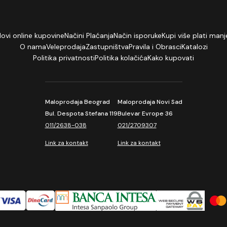
lovi online kupovine
Načini Plaćanja
Način isporuke
Kupi više plati manj
O nama
Veleprodaja
Zastupništva
Pravila i Obrasci
Katalozi
Politika privatnosti
Politika kolačića
Kako kupovati
Maloprodaja Beograd
Maloprodaja Novi Sad
Bul. Despota Stefana 119
Bulevar Evrope 36
011/2638-038
021/2709307
Link za kontakt
Link za kontakt