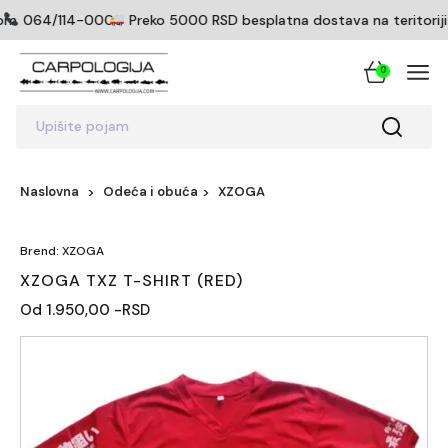
om
064/114-0005
Preko 5000 RSD besplatna dostava na teritoriji S
0
Upišite pojam
Naslovna
Odeća i obuća
XZOGA
Brend: XZOGA
XZOGA TXZ T-SHIRT (RED)
Od 1.950,00 -RSD