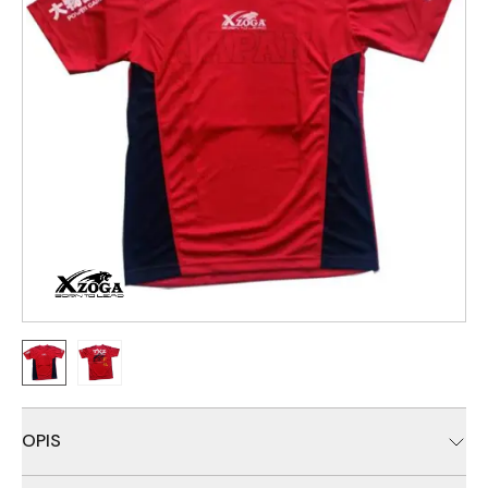
OPIS
Veoma udoban i kvalitetan dišući dres Xzoga brenda.