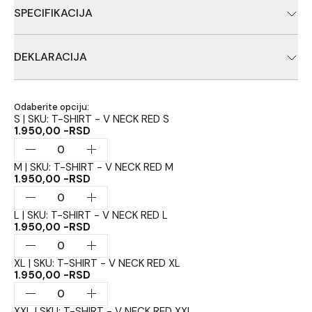
SPECIFIKACIJA
Motivi Xzoga brenda
DEKLARACIJA
Ribolovačka oprema, Proizvođač: Xzoga, Uvoznik: Carpologija
d.o.o., Zemlja porekla: Malaysia
Odaberite opciju:
S | SKU: T-SHIRT - V NECK RED S
1.950,00 -RSD
M | SKU: T-SHIRT - V NECK RED M
1.950,00 -RSD
L | SKU: T-SHIRT - V NECK RED L
1.950,00 -RSD
XL | SKU: T-SHIRT - V NECK RED XL
1.950,00 -RSD
XXL | SKU: T-SHIRT - V NECK RED XXl