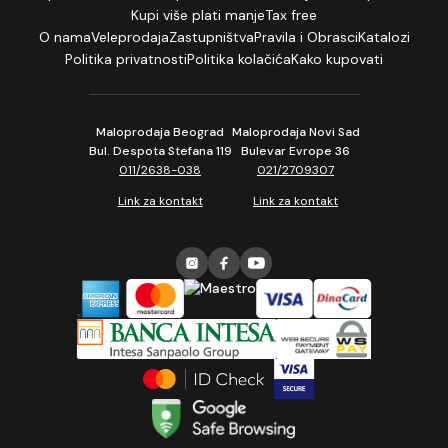
Kupi više plati manje
Tax free
O nama
Veleprodaja
Zastupništva
Pravila i Obrasci
Katalozi
Politika privatnosti
Politika kolačića
Kako kupovati
Maloprodaja Beograd
Maloprodaja Novi Sad
Bul. Despota Stefana 119
Bulevar Evrope 36
011/2638-038
021/2709307
Link za kontakt
Link za kontakt