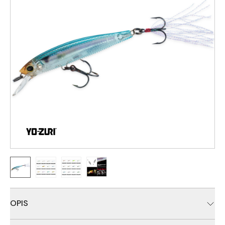
OPIS
Yo-Zuri 3DB serija jerkbait varalica generiše ozbiljan sjaj i ima