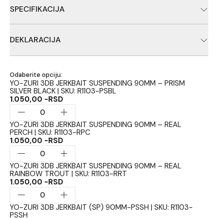
dinamičnu akciju koju ribe jednostavno ne mogu da odole.
SPECIFIKACIJA
Yo-Zuri 3DB serija jerkbait varalica reflektuje svetlost u svim
pravcima i sposobna je da privuče ribu sa velike udaljenosti.
3D Prism obrada
Donja strana varalice je teksturirana sa talasnim rebrastim
Dubina ronjenja do 1m
DEKLARACIJA
dizajnom, koji stvara dodatne efekte u vodi dok se kreće.
Veličina: 90mm
Opremljena sa dve super oštre trokrake udice.
Težina: 10g
Varalice za ribolov, Proizvođač: Duel Co., Uvoznik: Carpologija
3D Prism obrada
d.o.o., Zemlja uvoza: Japan
Dubina ronjenja do 1m
Odaberite opciju:
Veličina: 90mm
YO-ZURI 3DB JERKBAIT SUSPENDING 90MM – PRISM
SILVER BLACK | SKU: R1103-PSBL
Težina: 10g
1.050,00 -RSD
YO-ZURI 3DB JERKBAIT SUSPENDING 90MM – REAL
PERCH | SKU: R1103-RPC
1.050,00 -RSD
YO-ZURI 3DB JERKBAIT SUSPENDING 90MM – REAL
RAINBOW TROUT | SKU: R1103-RRT
1.050,00 -RSD
YO-ZURI 3DB JERKBAIT (SP) 90MM-PSSH | SKU: R1103-
PSSH