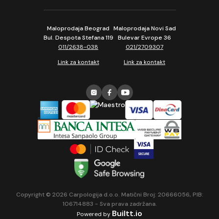
Maloprodaja Beograd
Maloprodaja Novi Sad
Bul. Despota Stefana 119
Bulevar Evrope 36
011/2638-038
021/2709307
Link za kontakt
Link za kontakt
Copyright © 2026 Carpologija d.o.o. Matični Broj: 20666056, PIB:
106714883 - Sva prava zadržana.
Builtt.io
Powered by