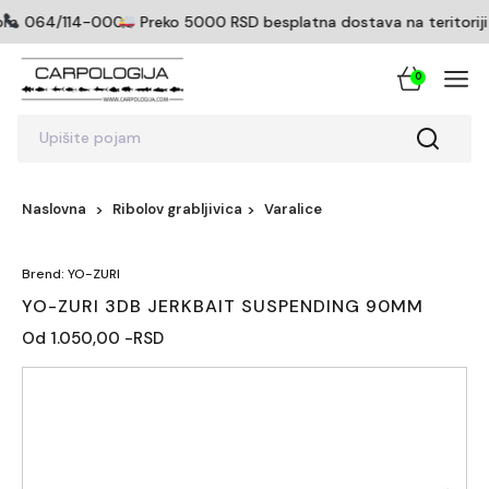
om
064/114-0005
Preko 5000 RSD besplatna dostava na teritoriji S
0
Upišite pojam
Naslovna
Ribolov grabljivica
Varalice
Brend: YO-ZURI
YO-ZURI 3DB JERKBAIT SUSPENDING 90MM
Od 1.050,00 -RSD