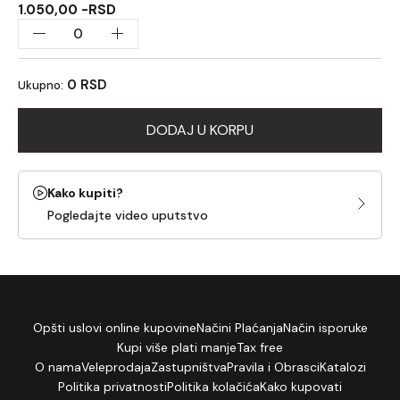
1.050,00 -RSD
0 RSD
Ukupno:
DODAJ U KORPU
Kako kupiti?
Pogledajte video uputstvo
Opšti uslovi online kupovine
Načini Plaćanja
Način isporuke
Kupi više plati manje
Tax free
O nama
Veleprodaja
Zastupništva
Pravila i Obrasci
Katalozi
Politika privatnosti
Politika kolačića
Kako kupovati