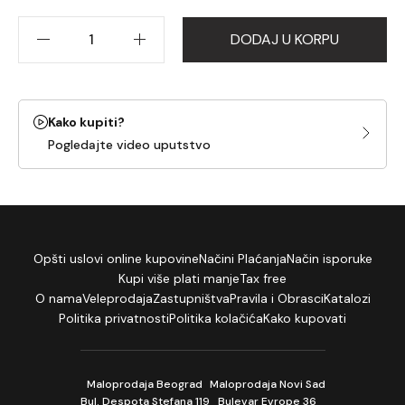
vrh štapa.
DODAJ U KORPU
Kako kupiti?
Pogledajte video uputstvo
Opšti uslovi online kupovine
Načini Plaćanja
Način isporuke
Kupi više plati manje
Tax free
O nama
Veleprodaja
Zastupništva
Pravila i Obrasci
Katalozi
Politika privatnosti
Politika kolačića
Kako kupovati
Maloprodaja Beograd
Maloprodaja Novi Sad
Bul. Despota Stefana 119
Bulevar Evrope 36