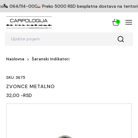
com
064/114-0005
Preko 5000 RSD besplatna dostava na teritoriji
0
Upišite pojam
Naslovna
Šaranski Indikatori
SKU: 3675
ZVONCE METALNO
32,00 -RSD