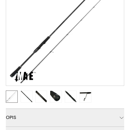
OPIS
MATE Chroma Spin Rod Series razvijena je sa jasnim ciljem –