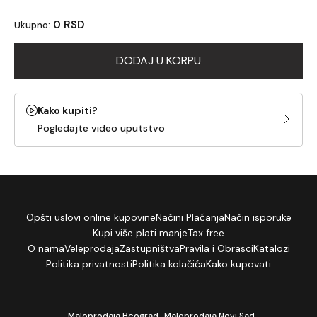
0 RSD
Ukupno:
DODAJ U KORPU
Kako kupiti?
Pogledajte video uputstvo
Opšti uslovi online kupovine
Načini Plaćanja
Način isporuke
Kupi više plati manje
Tax free
O nama
Veleprodaja
Zastupništva
Pravila i Obrasci
Katalozi
Politika privatnosti
Politika kolačića
Kako kupovati
Maloprodaja Beograd
Maloprodaja Novi Sad