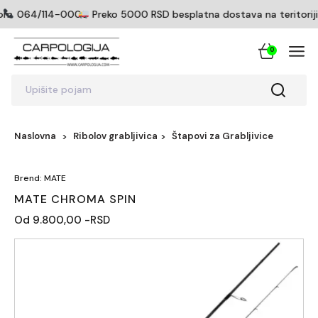
om
064/114-0005
Preko 5000 RSD besplatna dostava na teritoriji S
0
Upišite pojam
Naslovna
Ribolov grabljivica
Štapovi za Grabljivice
Brend: MATE
MATE CHROMA SPIN
Od 9.800,00 -RSD