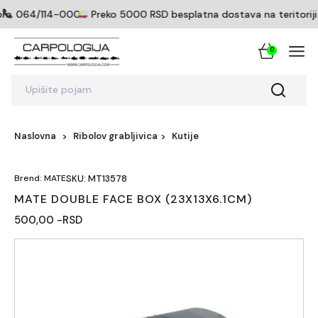
om
064/114-0005
Preko 5000 RSD besplatna dostava na teritoriji S
0
Upišite pojam
Naslovna
Ribolov grabljivica
Kutije
Brend: MATE
SKU: MT13578
MATE DOUBLE FACE BOX (23X13X6.1CM)
500,00 -RSD