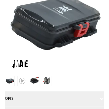
OPIS
Plastična dvostrana kutija izradjena od čvrste i dugotrajne