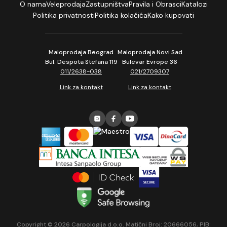
O nama
Veleprodaja
Zastupništva
Pravila i Obrasci
Katalozi
Politika privatnosti
Politika kolačića
Kako kupovati
Maloprodaja Beograd
Maloprodaja Novi Sad
Bul. Despota Stefana 119
Bulevar Evrope 36
011/2638-038
021/2709307
Link za kontakt
Link za kontakt
Copyright © 2026 Carpologija d.o.o. Matični Broj: 20666056, PIB: