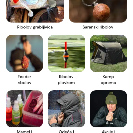
Ribolov grabljivica
Šaranski ribolov
Feeder
Ribolov
Kamp
ribolov
plovkom
oprema
Mamci i
Odeća i
Akcije i