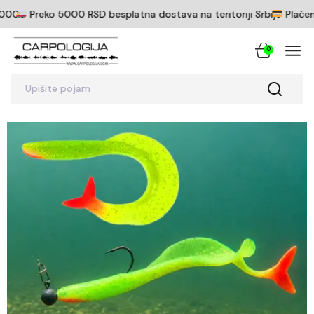
Preko 5000 RSD besplatna dostava na teritoriji Srbije
Plaćenje i 
0
Upišite pojam