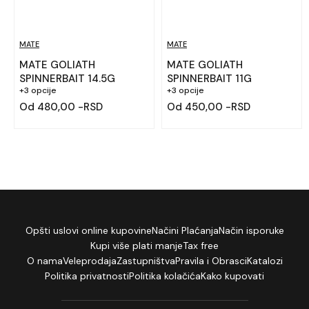
MATE
MATE
MATE GOLIATH
MATE GOLIATH
SPINNERBAIT 14.5G
SPINNERBAIT 11G
+3 opcije
+3 opcije
Od 480,00 -RSD
Od 450,00 -RSD
Opšti uslovi online kupovine
Načini Plaćanja
Način isporuke
Kupi više plati manje
Tax free
O nama
Veleprodaja
Zastupništva
Pravila i Obrasci
Katalozi
Politika privatnosti
Politika kolačića
Kako kupovati