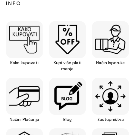
INFO
Kako kupovati
Kupi više plati
Način Isporuke
manje
Načini Plaćanja
Blog
Zastupništva